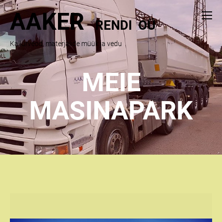
AAKER
RENDI OÜ
Kallurveod, materjalide müük ja vedu
MEIE
MASINAPARK